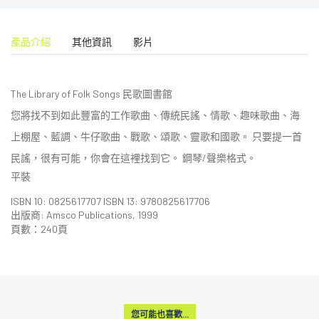
產品介紹
其他資訊
影片
The Library of Folk Songs 民歌圖書館
您將找不到如此豐富的工作歌曲、傳統民謠、情歌、趣味歌曲、海
上棚屋、藍調、牛仔歌曲、戰歌、頌歌、靈歌和國歌。 只要提一首
民謠，很有可能，你會在這裡找到它。 鋼琴/聲樂格式。
平裝
ISBN 10: 0825617707
ISBN 13: 9780825617706
出版商:
Amsco Publications
, 1999
頁數：240頁
您可能也喜歡...