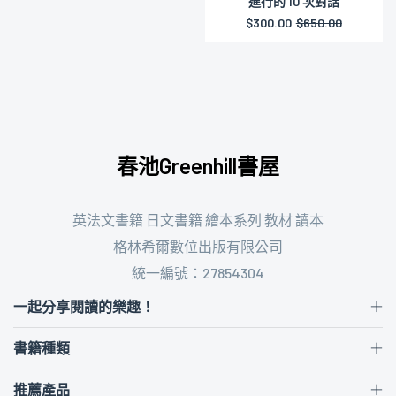
進行的 10 次對話
Soul of American Music 製
作人：約翰·哈蒙德與美國音
$300.00
$650.00
樂之魂
$580.00
$1,350.00
春池Greenhill書屋
英法文書籍 日文書籍 繪本系列 教材 讀本
格林希爾數位出版有限公司
統一編號：27854304
一起分享閱讀的樂趣！
書籍種類
推薦產品