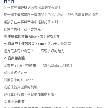
H-M
✨ 一套充滿趣味與音樂魔法的字母書！
每一個字母都搭配一首朗朗上口的小歌曲，配合活潑逗趣的插圖，
讓孩子在故事與音樂中輕鬆記住 A 到 Z。
在這本書裡，孩子會遇見：
🐝
愛唱歌的蜜蜂 Aline
，乘著飛機登場
🦘
熱愛空手道的袋鼠 Katia
，活力十足地跳躍
還有更多奇妙角色，一一展現字母的魅力！
🎵
音樂隨身聽
全書共 26 首字母歌曲，可隨時免費線上收聽！
家長與孩子只要：
掃描書中的 QR code
或前往首頁提供的網址
即可立即聆聽，學習更加生動有趣。
🎨
動手玩創意