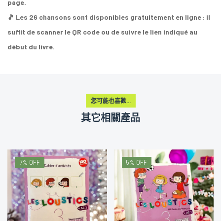
page.
🎵 Les 26 chansons sont disponibles gratuitement en ligne : il
suffit de scanner le QR code ou de suivre le lien indiqué au
début du livre.
您可能也喜歡...
其它相關產品
5% OFF
3% OFF