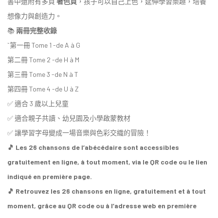
書中還附有多頁
著色頁
，孩子可以自己上色，延伸學習樂趣，培養
想像力與創造力。
📚
兩冊完整收錄
ˇ第一冊 Tome 1 -
de A à G
第二冊
Tome 2 -
de H à M
第三冊
Tome 3 -
de N à T
第四冊
Tome 4 -
de U à Z
✅ 適合 3 歲以上兒童
✅ 適合親子共讀、幼兒園及小學啟蒙教材
✅ 讓學習字母變成一場音樂與色彩交織的冒險！
🎵 Les 26 chansons de l’abécédaire sont accessibles
gratuitement en ligne, à tout moment, via le QR code ou le lien
indiqué en première page.
🎵 Retrouvez les 26 chansons en ligne, gratuitement et à tout
moment, grâce au QR code ou à l’adresse web en première